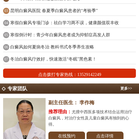
昆明白癜风医院 春夏季白癜风患者的“考验季”
03
寒假白癜风专项门诊：祛白学习两不误，健康颜值双丰收
04
寒假倒计时：青少年白癜风患者成为抑郁症高发人群
05
白癜风如何夏病冬治 教科书式冬季养生攻略
06
冬治白癜风疗效好，快速激活“冬眠”黑色素！
07
点击拨打专家热线：13529142249
专家团队
更多>>
副主任医生：
李作梅
推荐理由：
尤擅中西医多项技术结合运用治疗
白癜风，对治疗女性及儿童白癜风有独到的心
得。
在线预约
点击详情