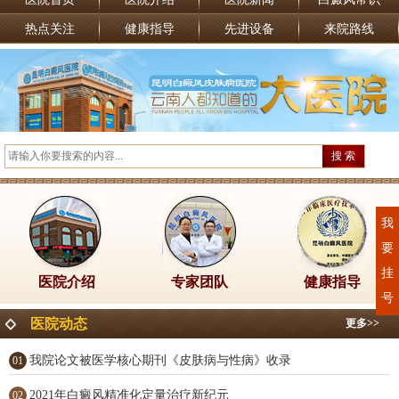
热点关注
健康指导
先进设备
来院路线
我
要
挂
医院介绍
专家团队
健康指导
号
医院动态
更多>>
我院论文被医学核心期刊《皮肤病与性病》收录
01
2021年白癜风精准化定量治疗新纪元
02