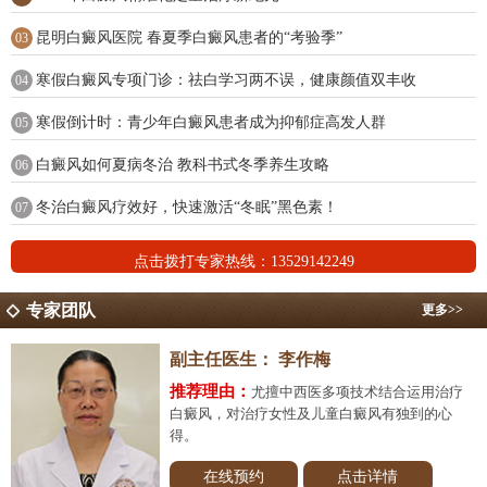
昆明白癜风医院 春夏季白癜风患者的“考验季”
03
寒假白癜风专项门诊：祛白学习两不误，健康颜值双丰收
04
寒假倒计时：青少年白癜风患者成为抑郁症高发人群
05
白癜风如何夏病冬治 教科书式冬季养生攻略
06
冬治白癜风疗效好，快速激活“冬眠”黑色素！
07
点击拨打专家热线：13529142249
专家团队
更多>>
副主任医生：
李作梅
推荐理由：
尤擅中西医多项技术结合运用治疗
白癜风，对治疗女性及儿童白癜风有独到的心
得。
在线预约
点击详情