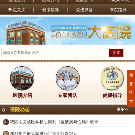
热点关注
健康指导
先进设备
来院路线
我
要
挂
医院介绍
专家团队
健康指导
号
医院动态
更多>>
我院论文被医学核心期刊《皮肤病与性病》收录
01
2021年白癜风精准化定量治疗新纪元
02